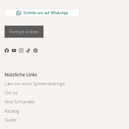
Fortryd ordren
Facebook
YouTube
Instagram
TikTok
Pinterest
Nützliche Links
Læs om vores System-øreringe
Om os
Find forhandler
Katalog
Guide