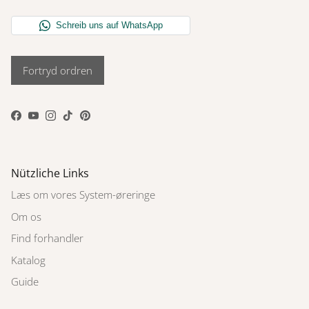
Fortryd ordren
Facebook
YouTube
Instagram
TikTok
Pinterest
Nützliche Links
Læs om vores System-øreringe
Om os
Find forhandler
Katalog
Guide