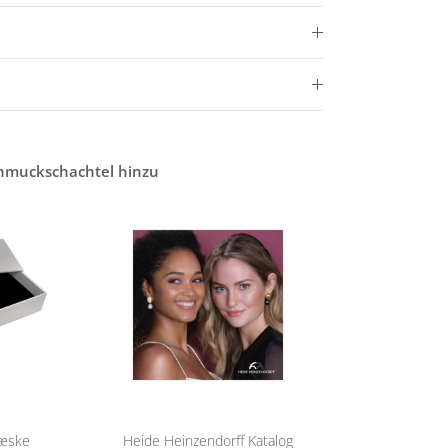
chmuckschachtel hinzu
eæske
Heide Heinzendorff Katalog