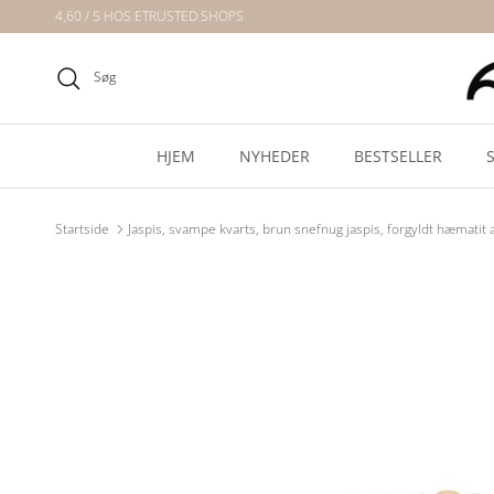
Gå direkte til indholdet
4,60 / 5 HOS ETRUSTED SHOPS
Søg
HJEM
NYHEDER
BESTSELLER
Startside
Jaspis, svampe kvarts, brun snefnug jaspis, forgyldt hæmat