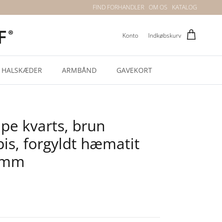
FIND FORHANDLER
OM OS
KATALOG
Konto
Indkøbskurv
HALSKÆDER
ARMBÅND
GAVEKORT
mpe kvarts, brun
pis, forgyldt hæmatit
 mm