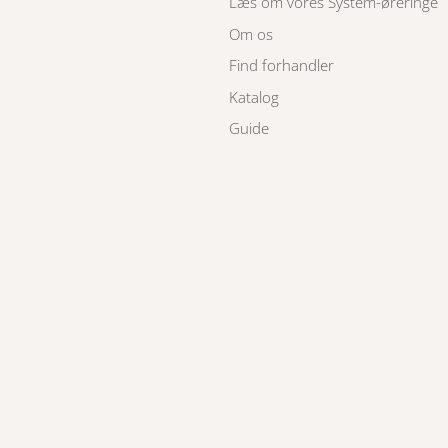
Læs om vores System-øreringe
Om os
Find forhandler
Katalog
Guide