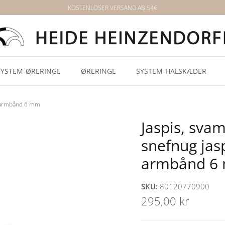
KOSTENLOSER VERSAND AB 54€
SYSTEM-ØRERINGE
ØRERINGE
SYSTEM-HALSKÆDER
it armbånd 6 mm
Jaspis, sva
snefnug jas
armbånd 6
SKU:
80120770900
295,00 kr