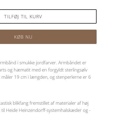
TILFØJ TIL KURV
KØB NU
dt armbånd i smukke jordfarver. Armbåndet er
arts og hæmatit med en forgyldt sterlingsølv
 måler 19 cm i længden, og stenperlerne er 6
stisk blikfang fremstillet af materialer af høj
kt til Heide Heinzendorff-systemhalskæder og -