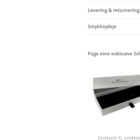
Levering & returnering
Smykkepleje
Füge eine exklusive S
Eksklusivt XL smykk