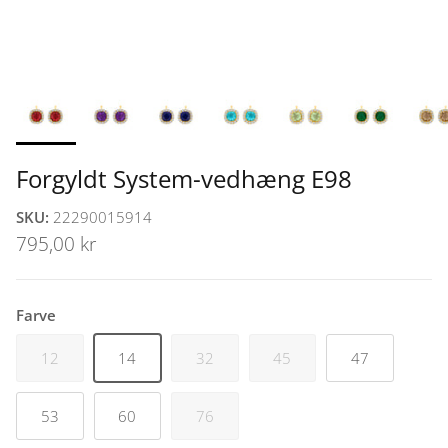
Forgyldt System-vedhæng E98
SKU:
22290015914
795,00 kr
Farve
12
14
32
45
47
53
60
76