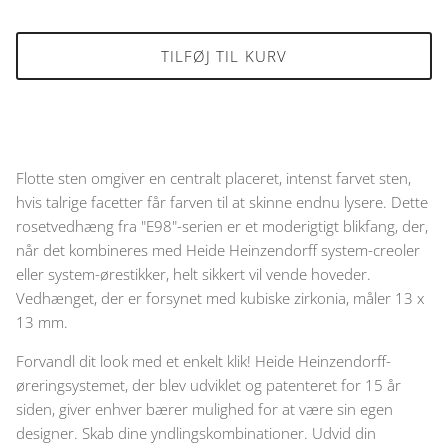
TILFØJ TIL KURV
Flotte sten omgiver en centralt placeret, intenst farvet sten,
hvis talrige facetter får farven til at skinne endnu lysere. Dette
rosetvedhæng fra "E98"-serien er et moderigtigt blikfang, der,
når det kombineres med Heide Heinzendorff system-creoler
eller system-ørestikker, helt sikkert vil vende hoveder.
Vedhænget, der er forsynet med kubiske zirkonia, måler 13 x
13 mm.
Forvandl dit look med et enkelt klik! Heide Heinzendorff-
øreringsystemet, der blev udviklet og patenteret for 15 år
siden, giver enhver bærer mulighed for at være sin egen
designer. Skab dine yndlingskombinationer. Udvid din