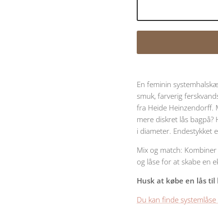
En feminin systemhalskæde
smuk, farverig ferskvan
fra Heide Heinzendorff. 
mere diskret lås bagpå?
i diameter. Endestykket er
Mix og match: Kombine
og låse for at skabe en 
Husk at købe en lås ti
Du kan finde systemlåse 