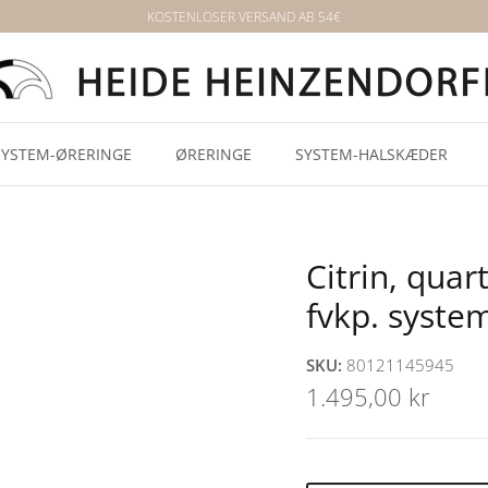
KOSTENLOSER VERSAND AB 54€
SYSTEM-ØRERINGE
ØRERINGE
SYSTEM-HALSKÆDER
Citrin, quar
fvkp. syst
SKU:
80121145945
1.495,00 kr