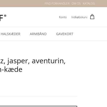
FIND FORHANDLER
OM OS
KATALOG
Konto
Indkøbskurv
HALSKÆDER
ARMBÅND
GAVEKORT
tz, jasper, aventurin,
em-kæde