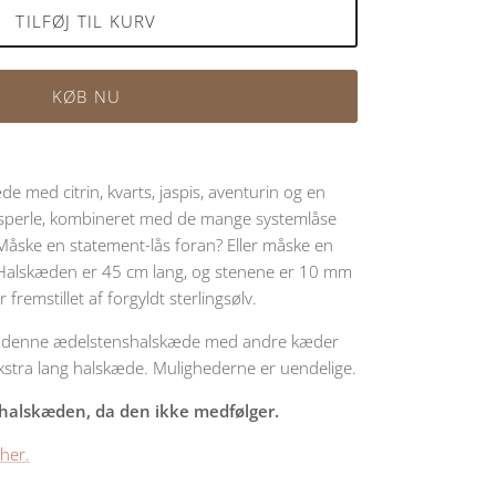
TILFØJ TIL KURV
KØB NU
 med citrin, kvarts, jaspis, aventurin og en
dsperle, kombineret med de mange systemlåse
Måske en statement-lås foran? Eller måske en
 Halskæden er 45 cm lang, og stenene er 10 mm
 fremstillet af forgyldt sterlingsølv.
r denne ædelstenshalskæde med andre kæder
ekstra lang halskæde. Mulighederne er uendelige.
l halskæden, da den ikke medfølger.
her.