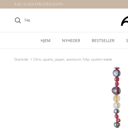
Gå direkte til indholdet
4,60 / 5 HOS ETRUSTED SHOPS
Søg
HJEM
NYHEDER
BESTSELLER
Startside
Citrin, quartz, jasper, aventurin, fvkp. system-kæde