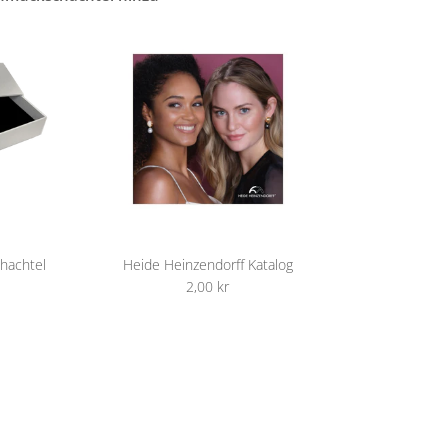
hachtel
Heide Heinzendorff Katalog
2,00 kr