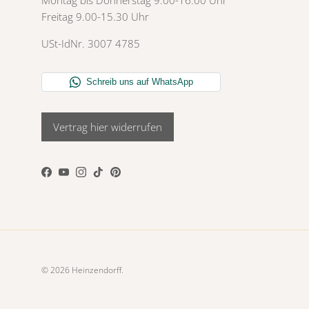
Montag bis Donnerstag 9.00-16.00 Uhr
Freitag 9.00-15.30 Uhr
USt-IdNr. 3007 4785
Vertrag hier widerrufen
Facebook
YouTube
Instagram
TikTok
Pinterest
© 2026
Heinzendorff
.