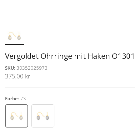
Vergoldet Ohrringe mit Haken O1301
SKU:
30352025973
375,00 kr
Farbe:
73
73
93