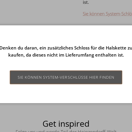
ist.
Sie können System-Schlös
Levering og returnerin
Denken du daran, ein zusätzliches Schloss für die Halskette z
kaufen, da dieses nicht im Lieferumfang enthalten ist.
Plejeanvisninger
SIE KÖNNEN SYSTEM-VERSCHLÜSSE HIER FINDEN
Get inspired