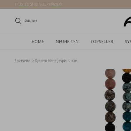
Direkt zum Inhalt
TRUSTED SHOPS ZERTIFIZIERT
Suchen
HOME
NEUHEITEN
TOPSELLER
SY
Startseite
System-Kette Jaspis, u.a.m.